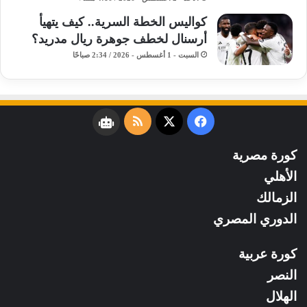
كواليس الخطة السرية.. كيف يتهيأ
أرسنال لخطف جوهرة ريال مدريد؟
السبت - 1 أغسطس - 2026 / 2:34 صباحًا
فيسبوك
‫X
ملخص
نبض
الموقع
كورة مصرية
RSS
الأهلي
الزمالك
الدوري المصري
كورة عربية
النصر
الهلال