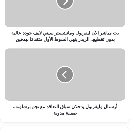
ومانشستر
سيتي
لايف
جودة
عالية
بدون
بث مباشر الآن ليفربول ومانشستر سيتي لايف جودة عالية
تقطيع..
بدون تقطيع.. الريدز ينهي الشوط الأول متقدمًا بهدفين
الريدز
ينهي
أرسنال
الشوط
وليفربول
الأول
يدخلان
متقدمًا
سباق
بهدفين
التعاقد
مع
نجم
برشلونة..
صفقة
مدوية
أرسنال وليفربول يدخلان سباق التعاقد مع نجم برشلونة..
صفقة مدوية