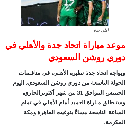
أهلي جدة
موعد
مباراة
اتحاد
جدة
والأهلي
في
دوري
روشن
السعودي
ويواجه
اتحاد
جدة
نظيره
الأهلي،
في
منافسات
الجولة
التاسعة
من
دوري
روشن
السعودي،
اليوم
الخميس
الموافق
31
من
شهر
أكتوبر
الجاري،
وستنطلق
مباراة
العميد
أمام
الأهلي
في
تمام
الساعة
التاسعة
مساءً
بتوقيت
القاهرة
ومكة
المكرمة
.