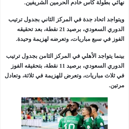
نهائي
بطولة
كأس
خادم
الحرمين
الشريفين
.
ويتواجد
اتحاد
جدة
في
المركز
الثاني
بجدول
ترتيب
الدوري
السعودي،
برصيد
21
نقطة،
بعد
تحقيقه
الفوز
في
سبع
مباريات،
وتعرضه
لهزيمة
وحيدة
.
بينما
يتواجد
الأهلي
في
المركز
الثامن
بجدول
ترتيب
الدوري
السعودي،
برصيد
11
نقطة،
بتحقيقه
الفوز
في
ثلاث
مباريات،
وتعرض
للهزيمة
في
ثلاثة،
وتعادل
مرتين
.