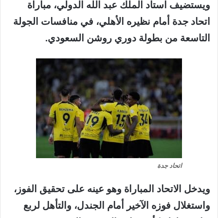
ويستضيف
استاد
الملك
عبد
الله
الدولي،
مباراة
اتحاد
جدة
أمام
نظيره
الأهلي،
في
منافسات
الجولة
التاسعة
من
بطولة
دوري
روشن
السعودي
.
اتحاد جدة
ويدخل
الاتحاد
المباراة
وهو
عينه
على
تحقيق
الفوز،
واستغلال
فوزه
الآخير
أمام
الجندل،
والتأهل
لربع