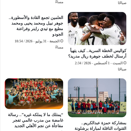
مساءً
صباحًا
​العلمين تجمع القادة والأسطورة..
جوهر نبيل ومحمد يحيى ومحمد
مطيع مع تيدي راينر وفراعنة
الجودو ​
الجمعة - 31 يوليو - 2026 / 10:54
مساءً
كواليس الخطة السرية.. كيف يتهيأ
أرسنال لخطف جوهرة ريال مدريد؟
السبت - 1 أغسطس - 2026 / 2:34
صباحًا
“يمتلك ما لا يملكه غيره”.. رسالة
غامضة من مدرب عالمي تفجر
بمشاركة حمزة عبدالكريم..
مفاجأة عن نجم الأهلي الجديد
القنوات الناقلة لمباراة برشلونة