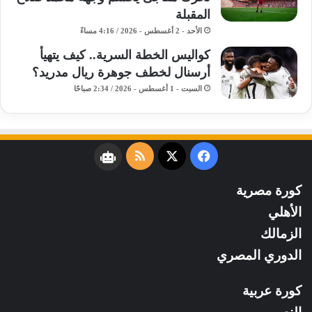
المقبلة
الأحد - 2 أغسطس - 2026 / 4:16 مساءً
كواليس الخطة السرية.. كيف يتهيأ
أرسنال لخطف جوهرة ريال مدريد؟
السبت - 1 أغسطس - 2026 / 2:34 صباحًا
فيسبوك
‫X
ملخص
نبض
الموقع
كورة مصرية
RSS
الأهلي
الزمالك
الدوري المصري
كورة عربية