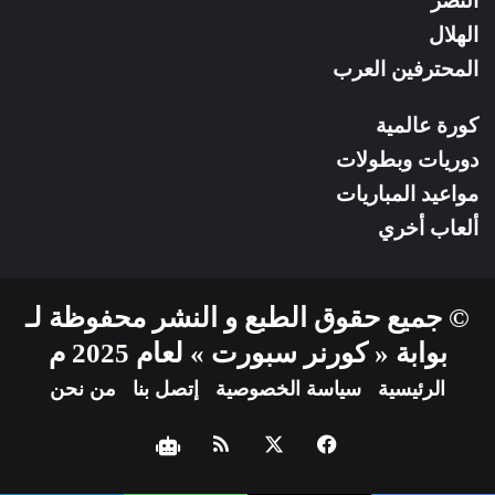
النصر
الهلال
المحترفين العرب
كورة عالمية
دوريات وبطولات
مواعيد المباريات
ألعاب أخري
© جميع حقوق الطبع و النشر محفوظة لـ
بوابة « كورنر سبورت » لعام 2025 م
الرئيسية
سياسة الخصوصية
إتصل بنا
من نحن
فيسبوك
‫X
ملخص
نبض