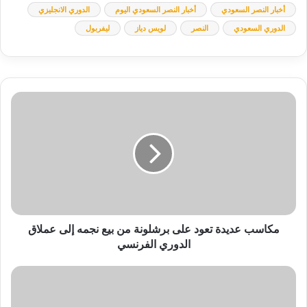
أخبار النصر السعودي
أخبار النصر السعودي اليوم
الدوري الانجليزي
الدوري السعودي
النصر
لويس دياز
ليفربول
مكاسب
عديدة
تعود
على
برشلونة
من
بيع
نجمه
إلى
عملاق
مكاسب عديدة تعود على برشلونة من بيع نجمه إلى عملاق
الدوري
الدوري الفرنسي
الفرنسي
غموض
يحيط
مستقبل