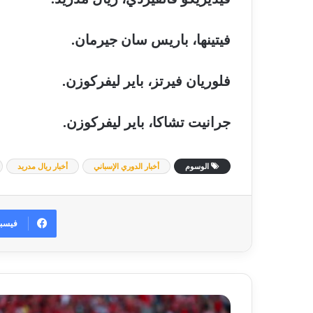
فيتينها،
باريس
سان
جيرمان
.
فلوريان
فيرتز،
باير
ليفركوزن
.
جرانيت
تشاكا،
باير
ليفركوزن
.
الوسوم
أخبار الدوري الإسباني
أخبار ريال مدريد
فيسب
إمام