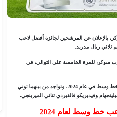
ر،
بالإعلان
عن
المرشحين
لجائزة
أفضل
لاعب
م
ثلاثي
ريال
مدريد
.
ب
سوكر،
للمرة
الخامسة
على
التوالي،
في
ط
وسط
في
عام
2024
،
وتواجد
من
بينهما
توني
يلينجهام
وفيديريكو
فالفيردي
ثنائي
الميرينجي
.
عب
خط
وسط
لعام
2024