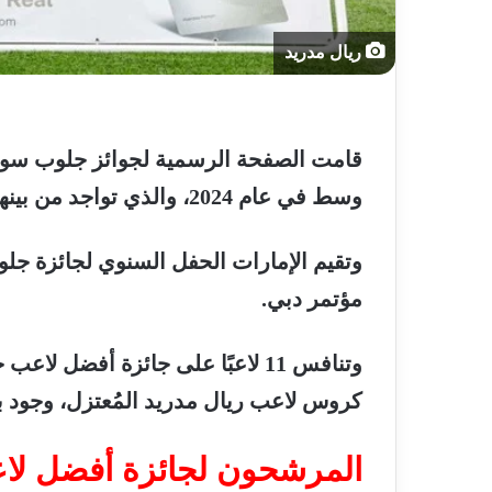
ريال مدريد
قامت
الصفحة
الرسمية
لجوائز
جلوب
سوك
وسط
في
عام
2024
،
والذي
تواجد
من
بينه
وتقيم
الإمارات
الحفل
السنوي
لجائزة
جلو
مؤتمر
دبي
.
وتنافس
11
لاعبًا
على
جائزة
أفضل
لاعب
خ
كروس
لاعب
ريال
مدريد
المُعتزل،
وجود
ب
المرشحون
لجائزة
أفضل
لا