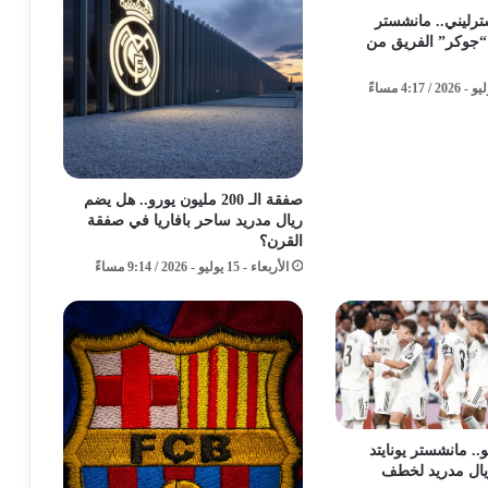
 إسترليني.. مانشستر
“جوكر” الفريق من
صفقة الـ 200 مليون يورو.. هل يضم
ريال مدريد ساحر بافاريا في صفقة
القرن؟
الأربعاء - 15 يوليو - 2026 / 9:14 مساءً
و.. مانشستر يونايتد
ال مدريد لخطف