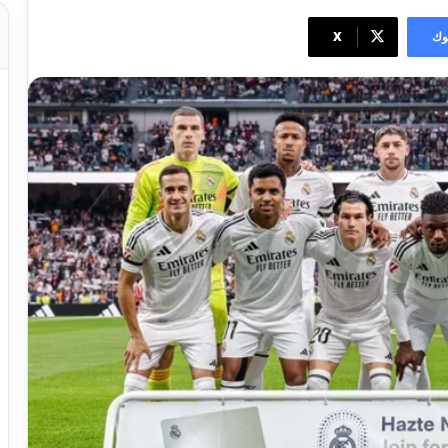
وك
‫X