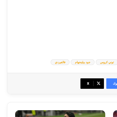
توني كروس
جود بيلينجهام
فالفيردي
وك
‫X
عمر