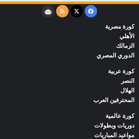
فيسبوك
‫X
ملخص
نبض
الموقع
كورة مصرية
RSS
الأهلي
الزمالك
الدوري المصري
كورة عربية
النصر
الهلال
المحترفين العرب
كورة عالمية
دوريات وبطولات
مواعيد المباريات