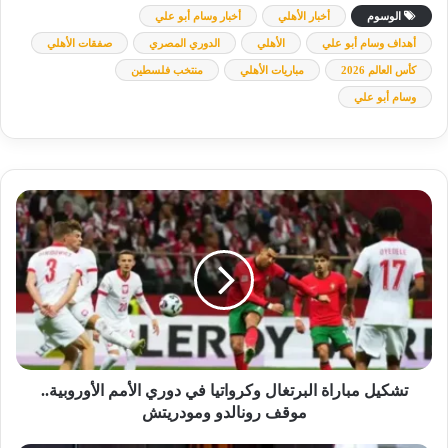
الوسوم
أخبار الأهلي
أخبار وسام أبو علي
أهداف وسام أبو علي
الأهلي
الدوري المصري
صفقات الأهلي
كأس العالم 2026
مباريات الأهلي
منتخب فلسطين
وسام أبو علي
تشكيل
مباراة
البرتغال
وكرواتيا
في
دوري
الأمم
الأوروبية..
موقف
رونالدو
تشكيل مباراة البرتغال وكرواتيا في دوري الأمم الأوروبية..
ومودريتش
موقف رونالدو ومودريتش