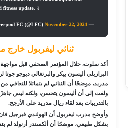
 fitness update. ⤵️
November 22, 2024
— Liverpool FC (@LFC)
ثنائي ليفربول خارج م
أكد سلوت، خلال المؤتمر الصحفي قبل مواجهة
البرازيلي أليسون بيكر والبرتغالي ديوجو جوتا ل
مدريد، موضحًا أن الثنائي لم يتماثلا للتعافي من 
ولفت إلى أن أليسون يتحسن، ولكنه ليس جاهزًا
بالتدريبات بعد لقاء ريال مدريد على الأرجح.
وأوضح مدرب ليفربول أن الهولندي فيرجيل فان 
بشكل طبيعي، موضحًا أن ألكسندر أرنولد لم يت