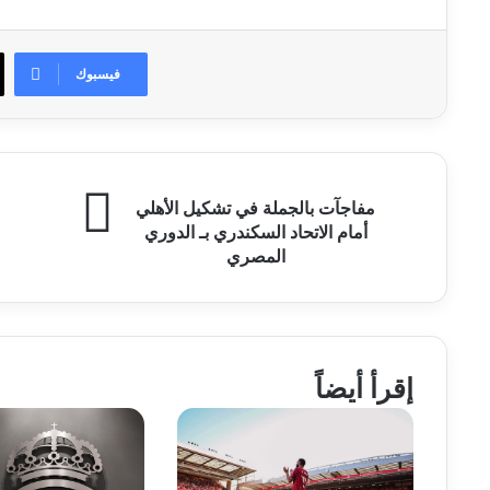
فيسبوك
مفاجآت
رو
مفاجآت بالجملة في تشكيل الأهلي
بالجملة
يق
أمام الاتحاد السكندري بـ الدوري
في
ت
المصري
تشكيل
ال
الأهلي
أم
أمام
ال
الاتحاد
ف
السكندري
ال
بـ
ال
إقرأ أيضاً
الدوري
المصري