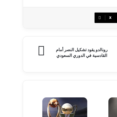
‫X
نالدو
رونالدو يقود تشكيل النصر أمام
ود
القادسية في الدوري السعودي
شكيل
نصر
ام
قادسية
ي
دوري
سعودي