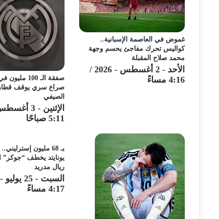
غموض في العاصمة الإسبانية..
كواليس تحرك مفاجئ يحسم وجهة
محمد صلاح المقبلة
الأحد - 2 أغسطس - 2026 /
صفقة الـ 100 مل
4:16 مساءً
صراع سري يوقف قطار 
الصيفي
5:11 صباحًا
بـ 68 مليون إسترليني.
يونايتد يخطف “جوكر” 
ريال مدريد
4:17 مساءً