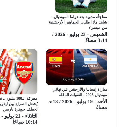
مفاجأة مدوية بعد دراما المونديال..
شاهد ماذا طلبت الجماهير الأرجنتينية
من ميسي؟
الخميس - 23 يوليو - 2026 /
3:14 مساءً
مباراة إسبانيا والأرجنتين في نهائي
مونديال 2026.. القنوات الناقلة
معركة الـ100 مل
الأحد - 19 يوليو - 2026 / 5:13
يُشعل الصراع بين ليفرب
مساءً
لخطف جوهرة باريس
10:14 صباحًا