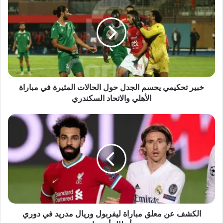
تحكيمي
يحسم
الجدل
حول
الحالات
المثيرة
في
مباراة
الأهلي
خبير تحكيمي يحسم الجدل حول الحالات المثيرة في مباراة
والاتحاد
الأهلي والاتحاد السكندري
السكندري
الكشف
عن
معلق
مباراة
ليفربول
وريال
مدريد
في
دوري
أبطال
الكشف عن معلق مباراة ليفربول وريال مدريد في دوري
أوروبا