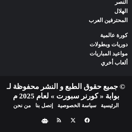
النصر
الهلال
المحترفين العرب
كورة عالمية
دوريات وبطولات
مواعيد المباريات
ألعاب أخري
© جميع حقوق الطبع و النشر محفوظة لـ
بوابة « كورنر سبورت » لعام 2025 م
الرئيسية
سياسة الخصوصية
إتصل بنا
من نحن
فيسبوك
‫X
ملخص
نبض