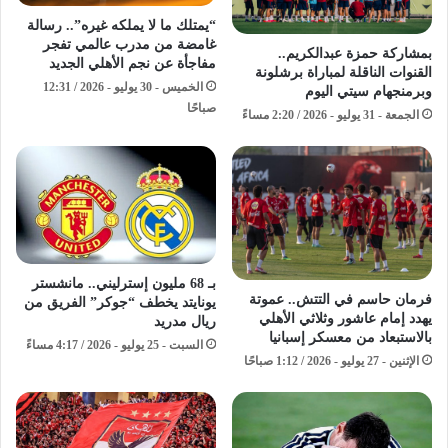
“يمتلك ما لا يملكه غيره”.. رسالة
غامضة من مدرب عالمي تفجر
بمشاركة حمزة عبدالكريم..
مفاجأة عن نجم الأهلي الجديد
القنوات الناقلة لمباراة برشلونة
الخميس - 30 يوليو - 2026 / 12:31
وبرمنجهام سيتي اليوم
صباحًا
الجمعة - 31 يوليو - 2026 / 2:20 مساءً
بـ 68 مليون إسترليني.. مانشستر
فرمان حاسم في التتش.. عموتة
يونايتد يخطف “جوكر” الفريق من
يهدد إمام عاشور وثلاثي الأهلي
ريال مدريد
بالاستبعاد من معسكر إسبانيا
السبت - 25 يوليو - 2026 / 4:17 مساءً
الإثنين - 27 يوليو - 2026 / 1:12 صباحًا