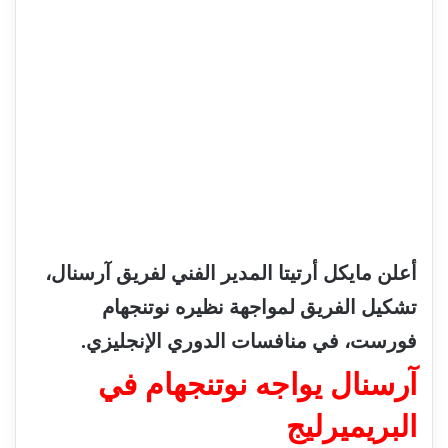
أعلن
مايكل
أرتيتا
المدير
الفني
لفريق
آرسنال،
تشكيل
الفريق
لمواجهة
نظيره
نوتنجهام
فورست،
في
منافسات
الدوري
الإنجليزي
.
آرسنال
يواجه
نوتنجهام
في
البريميرليج