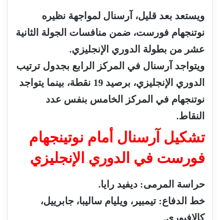
ويستعد
بعد
قليل،
آرسنال
لمواجهة
نظيره
نوتنجهام
فورست،
ضمن
منافسات
الجولة
الثانية
عشر
من
بطولة
الدوري
الإنجليزي
.
ويتواجد
آرسنال
في
المركز
الرابع
بجدول
ترتيب
الدوري
الإنجليزي،
برصيد
19
نقطة،
بينما
يتواجد
نوتنجهام
في
المركز
الخامس
بنفس
عدد
النقاط
.
تشكيل
آرسنال
أمام
نوتينجهام
فورست
في
الدوري
الإنجليزي
حراسة
المرمى
:
ديفيد
رايا
.
خط
الدفاع
:
تيمبير،
ويليام
ساليبا،
جابرييل،
كالافيوري
.