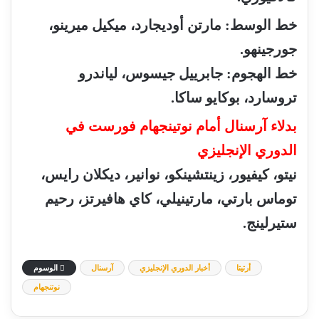
خط
الوسط
:
مارتن
أوديجارد،
ميكيل
ميرينو،
جورجينهو
.
خط
الهجوم
:
جابرييل
جيسوس،
لياندرو
تروسارد،
بوكايو
ساكا
.
بدلاء
آرسنال
أمام
نوتينجهام
فورست
في
الدوري
الإنجليزي
نيتو،
كيفيور،
زينتشينكو،
نوانير،
ديكلان
رايس،
توماس
بارتي،
مارتينيلي،
كاي
هافيرتز،
رحيم
ستيرلينج
.
أرتيتا
أخبار الدوري الإنجليزي
آرسنال
الوسوم
نوتنجهام