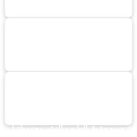
الدوري المصري
كورة عربية
النصر
الهلال
المحترفين العرب
كورة عالمية
دوريات وبطولات
مواعيد المباريات
ألعاب أخري
© جميع حقوق الطبع و النشر محفوظة لـ
بوابة « كورنر سبورت » لعام 2025 م