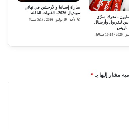
مباراة إسبانيا والأرجنتين في نهائي
مونديال 2026.. القنوات الناقلة
ركة الـ100 مليون.. تحرك سرّي
الأحد - 19 يوليو - 2026 / 5:13 مساءً
بين ليفربول وأرسنال
باريس
مية مشار إليها بـ
*