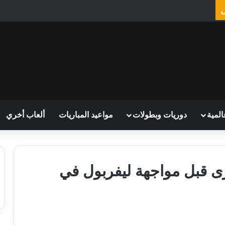
المية
دوريات وبطولات
مواعيد المباريات
ألعاب أخري
رى قبل مواجهة ليفربول في