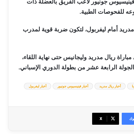
ينيسيوس
جونيور
لاعب
الفريق
بالعضلة
ذات
عه
للفحوصات
الطبية
.
مدريد
أمام
ليفربول،
لتكون
ضربة
قوية
لمدرب
مباراة
ريال
مدريد
وليجانيس
حتى
نهاية
اللقاء،
لجولة
الرابعة
عشر
من
بطولة
الدوري
الإسباني
.
ا
أخبار ريال مدريد
أخبار فينيسيوس جونيور
أخبار ليفربول
وك
‫X