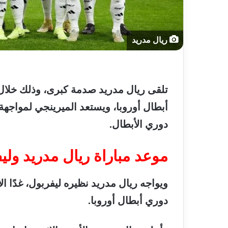
ريال مدريد
تلقى
ريال
مدريد
صدمة
كبرى،
وذلك
خلال
أبطال
أوروبا،
ويستعد
الميرينجي
لمواجهة
دوري
الأبطال
.
موعد
مباراة
ريال
مدريد
ولي
ويواجه
ريال
مدريد
نظيره
ليفربول،
غدًا
ال
دوري
أبطال
أوروبا
.