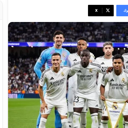
وك
‫X