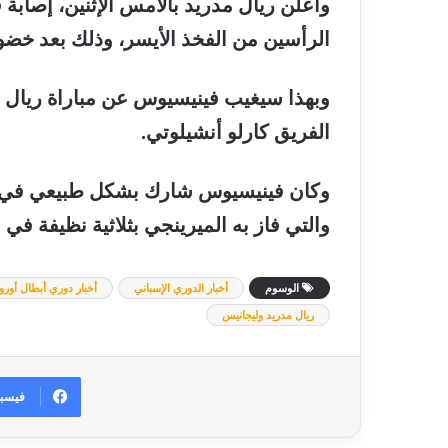
وأعلن
ريال
مدريد
بالأمس
الإثنين،
إصابة
ف
الرأسين
من
الفخذ
الأيسر،
وذلك
بعد
خضو
وبهذا
سيغيب
فينيسيوس
عن
مباراة
ريال
الفريق
كارلو
أنشيلوتي
.
وكان
فينيسيوس
شارك
بشكل
طبيعي
في
والتي
فاز
به
الميرينجي
بثلاثية
نظيفة
في
ا
الوسوم
أخبار الدوري الإسباني
أخبار دوري أبطال أوروب
ريال مدريد وليجانيس
فيسب