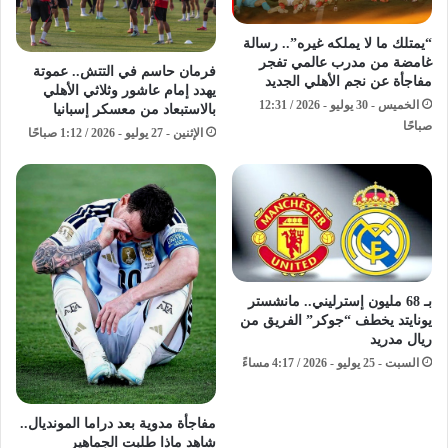
“يمتلك ما لا يملكه غيره”.. رسالة
غامضة من مدرب عالمي تفجر
فرمان حاسم في التتش.. عموتة
مفاجأة عن نجم الأهلي الجديد
يهدد إمام عاشور وثلاثي الأهلي
الخميس - 30 يوليو - 2026 / 12:31
بالاستبعاد من معسكر إسبانيا
صباحًا
الإثنين - 27 يوليو - 2026 / 1:12 صباحًا
بـ 68 مليون إسترليني.. مانشستر
يونايتد يخطف “جوكر” الفريق من
ريال مدريد
السبت - 25 يوليو - 2026 / 4:17 مساءً
مفاجأة مدوية بعد دراما المونديال..
شاهد ماذا طلبت الجماهير