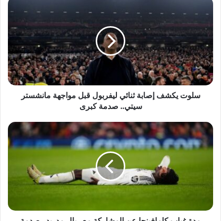
سلوت
يكشف
إصابة
ثنائي
ليفربول
قبل
مواجهة
مانشستر
سيتي..
صدمة
سلوت يكشف إصابة ثنائي ليفربول قبل مواجهة مانشستر
كبرى
سيتي.. صدمة كبرى
مدة
غياب
كامافينجا
عن
المشاركة
مع
ريال
مدريد..
صدمة
كبرى
مدة غياب كامافينجا عن المشاركة مع ريال مدريد.. صدمة