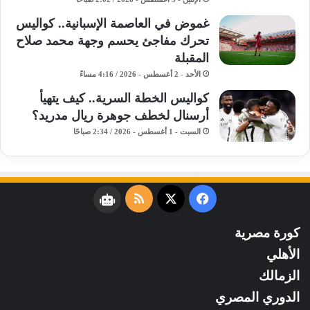
غموض في العاصمة الإسبانية.. كواليس
تحرك مفاجئ يحسم وجهة محمد صلاح
المقبلة
الأحد - 2 أغسطس - 2026 / 4:16 مساءً
كواليس الخطة السرية.. كيف يتهيأ
أرسنال لخطف جوهرة ريال مدريد؟
السبت - 1 أغسطس - 2026 / 2:34 صباحًا
فيسبوك
‫X
ملخص
نبض
الموقع
كورة مصرية
RSS
الأهلي
الزمالك
الدوري المصري