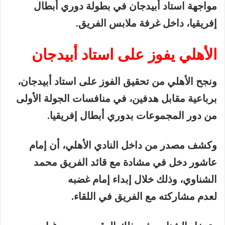
مواجهة
استاد
أبيدجان
في
بطولة
دوري
أبطال
إفريقيا،
داخل
غرفة
ملابس
الفريق
.
الأهلي
يفوز
على
استاد
أبيدجان
ونجح
الأهلي
من
تحقيق
الفوز
على
استاد
أبيدجان،
برباعية
مقابل
هدفين،
في
منافسات
الجولة
الأولى
من
دور
المجموعات
بدوري
أبطال
إفريقيا
.
وكشف
مصدر
من
داخل
النادي
الأهلي،
أن
إمام
عاشور
دخل
في
مشادة
مع
قائد
الفريق
محمد
الشناوي،
وذلك
خلال
إبداء
إمام
غضبه
لعدم
مشاركته
مع
الفريق
في
اللقاء
.