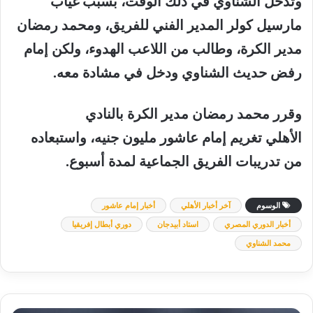
وتدخل
الشناوي
في
ذلك
الوقت،
بسبب
غياب
مارسيل
كولر
المدير
الفني
للفريق،
ومحمد
رمضان
مدير
الكرة،
وطالب
من
اللاعب
الهدوء،
ولكن
إمام
رفض
حديث
الشناوي
ودخل
في
مشادة
معه
.
وقرر
محمد رمضان مدير الكرة بالنادي
الأهلي
تغريم
إمام
عاشور
مليون جنيه
،
واستبعاده
من
تدريبات
الفريق
الجماعية
لمدة
أسبوع
.
الوسوم
آخر أخبار الأهلي
أخبار إمام عاشور
أخبار الدوري المصري
استاد أبيدجان
دوري أبطال إفريقيا
محمد الشناوي