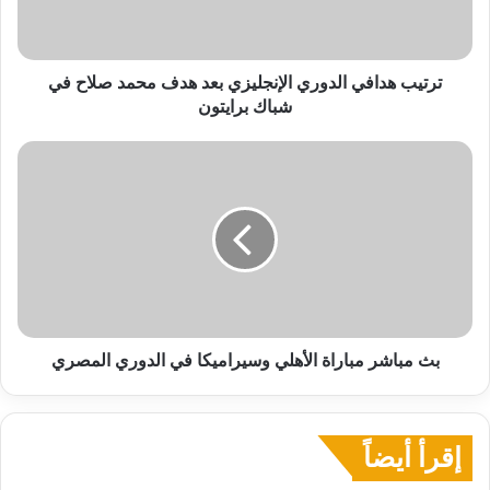
محمد
صلاح
في
شباك
ترتيب هدافي الدوري الإنجليزي بعد هدف محمد صلاح في
برايتون
شباك برايتون
بث
مباشر
مباراة
الأهلي
وسيراميكا
في
الدوري
المصري
بث مباشر مباراة الأهلي وسيراميكا في الدوري المصري
إقرأ أيضاً