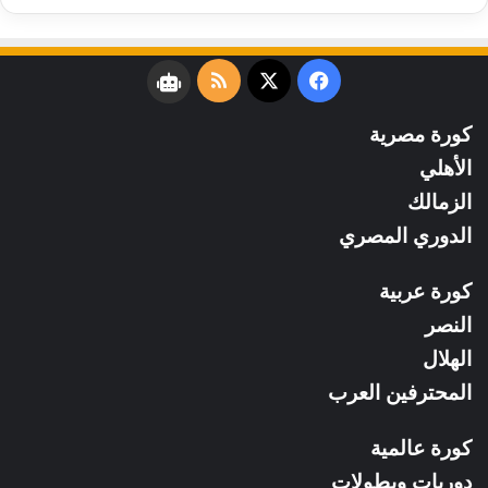
فيسبوك
‫X
ملخص
نبض
الموقع
كورة مصرية
RSS
الأهلي
الزمالك
الدوري المصري
كورة عربية
النصر
الهلال
المحترفين العرب
كورة عالمية
دوريات وبطولات