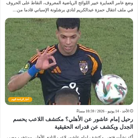
وضع عامر العمايرة خبير اللوائح الرياضية المعروف، النقاط على الحروف
في ملف انتقال حمزة عبدالكريم لنادي برشلونة الإسباني قادما من…
أخبار الرياضة اليوم
الأحد - 14 يونيو - 2026 / 10:59 مساءً
رحيل إمام عاشور عن الأهلي؟ مكتشف اللاعب يحسم
الجدل ويكشف عن قدراته الحقيقية
أكد نشأت فتحي مكتشف إمام عاشور لاعب النادي الأهلي ومنتخب مصر،