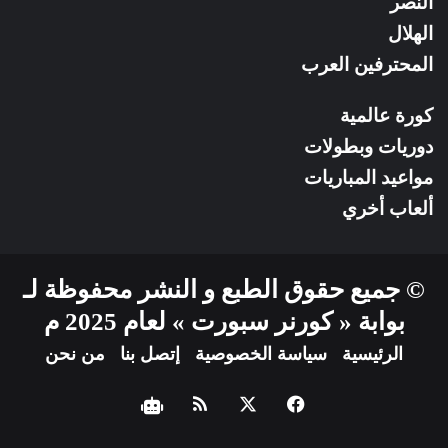
النصر
الهلال
المحترفين العرب
كورة عالمية
دوريات وبطولات
مواعيد المباريات
ألعاب أخري
© جميع حقوق الطبع و النشر محفوظة لـ
بوابة « كورنر سبورت » لعام 2025 م
الرئيسية
سياسة الخصوصية
إتصل بنا
من نحن
فيسبوك
‫X
ملخص
نبض