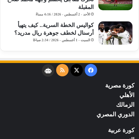
المقبلة
الأحد - 2 أغسطس - 2026 / 4:16 مساءً
كواليس الخطة السرية.. كيف يتهيأ
أرسنال لخطف جوهرة ريال مدريد؟
السبت - 1 أغسطس - 2026 / 2:34 صباحًا
فيسبوك
‫X
ملخص
نبض
الموقع
كورة مصرية
RSS
الأهلي
الزمالك
الدوري المصري
كورة عربية