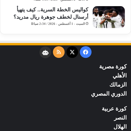
كواليس الخطة السرية.. كيف يتهيأ
أرسنال لخطف جوهرة ريال مدريد؟
السبت - 1 أغسطس - 2026 / 2:34 صباحًا
فيسبوك
‫X
ملخص
نبض
الموقع
كورة مصرية
RSS
الأهلي
الزمالك
الدوري المصري
كورة عربية
النصر
الهلال