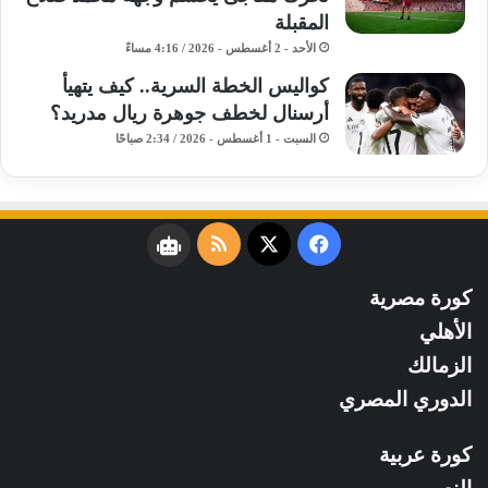
المقبلة
الأحد - 2 أغسطس - 2026 / 4:16 مساءً
كواليس الخطة السرية.. كيف يتهيأ
أرسنال لخطف جوهرة ريال مدريد؟
السبت - 1 أغسطس - 2026 / 2:34 صباحًا
فيسبوك
‫X
ملخص
نبض
الموقع
كورة مصرية
RSS
الأهلي
الزمالك
الدوري المصري
كورة عربية