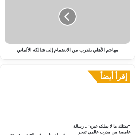
يقترب
من
الانضمام
إلى
شالكه
الألماني
مهاجم الأهلي يقترب من الانضمام إلى شالكه الألماني
إقرأ أيضاً
“يمتلك ما لا يملكه غيره”.. رسالة
غامضة من مدرب عالمي تفجر