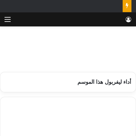
تسجيل الدخول
الق
أداء ليفربول هذا الموسم