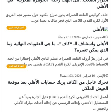
القرار الصعب.. هل انتهت رحلة “الجوهرة المغربية” في
الأهلي
​خلف كواليس القلعة الحمراء، يدور صراع مكتوم حول مصير نجم الفريق
الأول لكرة القدم، اللاعب الذي فجر طاقاته بعيدا عن…
أخبار الرياضة اليوم
الخميس - 5 مارس - 2026 / 2:16 مساءً
الأهلي واستئناف الـ “كاف”.. ما هي العقوبات النهائية وما
الذي يمكن تغييره؟
في قرار هزّ أروقة القلعة الحمراء، تسلم النادي الأهلي إخطارا من لجنة
الانضباط بالاتحاد الإفريقي لكرة القدم (CAF)، يقضي بحرمان…
أخبار الرياضة اليوم
الإثنين - 16 فبراير - 2026 / 1:03 مساءً
تحرك عاجل من الكاف يربك حسابات الأهلي بعد موقعة
الجيش الملكي
أشعل الاتحاد الأفريقي لكرة القدم (CAF) فتيل الإثارة بعيداً عن
المستطيل الأخضر، بإعلانه الرسمي عن إحالة أحداث مباراة الأهلي
والجيش…