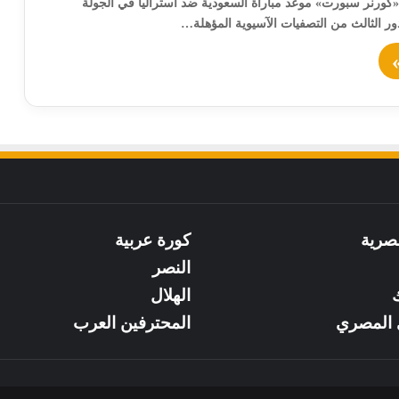
«كورنر سبورت» موعد مباراة السعودية ضد أستراليا في الجولة
ر الثالث من التصفيات الآسيوية المؤهلة…
صرية
كورة عربية
النصر
ك
الهلال
 المصري
المحترفين العرب