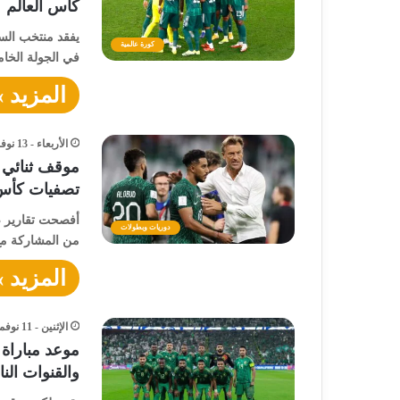
كأس العالم
يفقد منتخب السع
كورة عالمية
في الجولة الخا
المزيد »
الأربعاء - 13 نوفمبر - 2024 / 1:53 صباحًا
موقف ثنائي 
تصفيات كأس 
أفصحت تقارير ص
دوريات وبطولات
من المشاركة مع
المزيد »
الإثنين - 11 نوفمبر - 2024 / 9:29 مساءً
موعد مباراة 
والقنوات النا