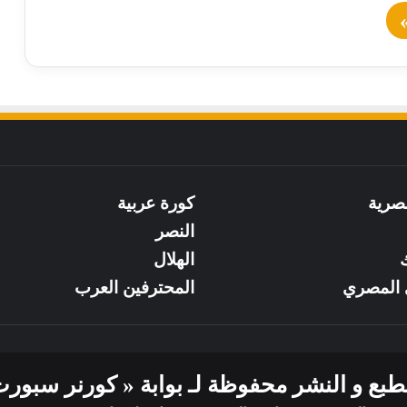
صرية
كورة عربية
النصر
ك
الهلال
 المصري
المحترفين العرب
ع و النشر محفوظة لـ بوابة « كورنر سبورت » لعا