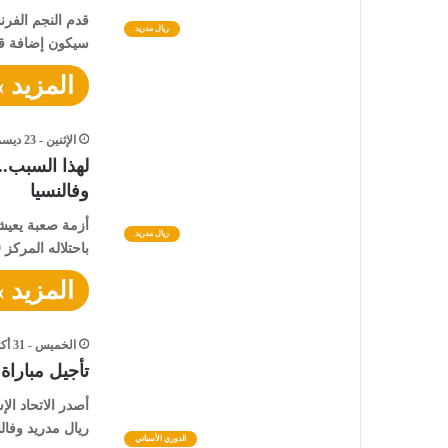
قدم النجم الفرنس
ريال مدريد
سيكون إضافة قو
المزيد »
الإثنين - 23 ديسمبر - 2024 / 2:31 مساءً
لهذا السبب..
وفالنسيا
أزمة صعبة يعيشه
ريال مدريد
باحتلاله المركز 19 (قبل الأخير) في جدول الترتيب…
المزيد »
الخميس - 31 أكتوبر - 2024 / 12:04 صباحًا
تأجيل مباراة
أصدر الاتحاد الإ
ريال مدريد وفا
الدوري الأسباني