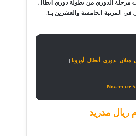
يب مرحلة الدوري من بطولة دوري أبطال
أوروبا برصيد 6 نقاط، فيما يتواجد ميلان الإيطالي في المرتبة الخامسة والعشرين بـ3
ل_ميلان
#دوري_أبطال_أوروبا
|
November 5
 ريال مدريد