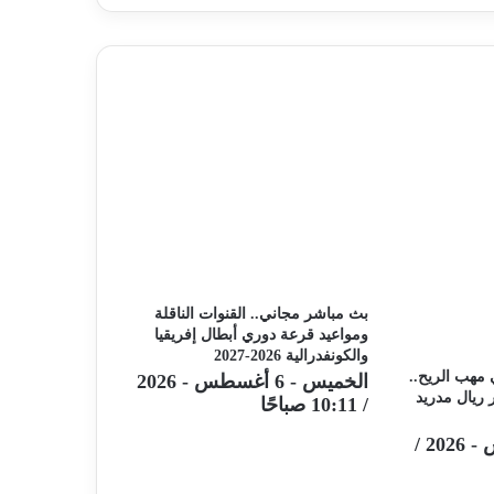
ام
ورتنج
بونة
ي
وري
طال
روبا
بث مباشر مجاني.. القنوات الناقلة
ومواعيد قرعة دوري أبطال إفريقيا
والكونفدرالية 2026-2027
يون في مهب الريح..
الخميس - 6 أغسطس - 2026
ريال مدريد
/ 10:11 صباحًا
الإثنين - 3 أغسطس - 2026 /