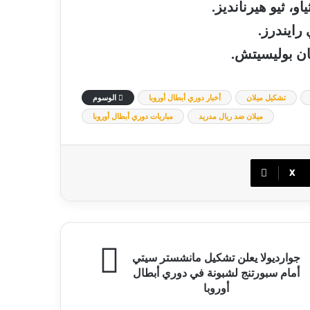
و، ثيو هيرنانديز.
ايندرز.
يان بوليسيتش.
تشكيل ميلان
أخبار دوري أبطال أوروبا
الوسوم
ميلان ضد ريال مدريد
مباريات دوري أبطال أوروبا
‫X
ارديولا
جوارديولا يعلن تشكيل مانشستر سيتي
لن
أمام سبورتنج لشبونة في دوري أبطال
شكيل
أوروبا
نشستر
يتي