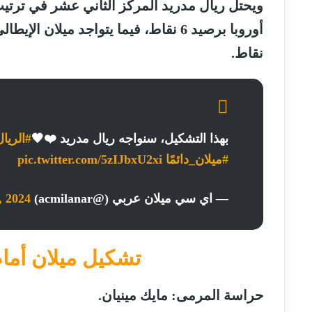
ويحتل ريال مدريد المركز الثاني عشر في ترت
نقاط.
بهذا التشكيل، سنواجه ريال مدريد ❤️🖤
#الريا
#ميلان_دائمًا
pic.twitter.com/5zIJbxU2xi
— اي سي ميلان عربي (@acmilanar)
, 2024
تشكيل ميلان أمام
حراسة المرمى: مايك مينيان.