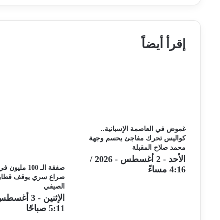
وسبورتنج
أم
لشبونة
سب
في
لش
دوري
ف
إقرأ أيضاً
أبطال
د
أوروبا
أب
أو
غموض في العاصمة الإسبانية..
كواليس تحرك مفاجئ يحسم وجهة
محمد صلاح المقبلة
الأحد - 2 أغسطس - 2026 /
صفقة الـ 100 مل
4:16 مساءً
صراع سري يوقف قطار 
الصيفي
5:11 صباحًا