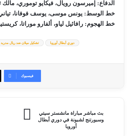
الدفاع: إميرسون رويال، فيكايو توموري، مالك ثيا
خط الوسط: يونس موسى، يوسف فوفانا، تياني ر
خط الهجوم: رافائيل لياو، ألفارو موراتا، كريست
دوري أبطال أوروبا
تشكيل ميلان ضد ريال مدريد
فيسبوك
بث
جو
بث مباشر مباراة مانشستر سيتي
مباشر
يع
وسبورتنج لشبونة في دوري أبطال
مباراة
ت
أوروبا
مانشستر
ما
سيتي
س