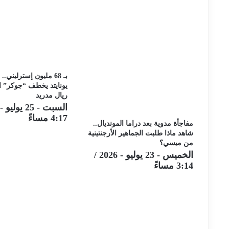
بـ 68 مليون إسترليني.
يونايتد يخطف “جوكر” 
ريال مدريد
4:17 مساءً
مفاجأة مدوية بعد دراما المونديال..
شاهد ماذا طلبت الجماهير الأرجنتينية
من ميسي؟
الخميس - 23 يوليو - 2026 /
3:14 مساءً