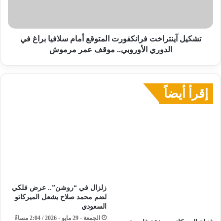
براغ
في
الدوري
الأوروبي..
تشكيل آينتراخت فرانكفورت المتوقع أمام سلافيا براغ في
موقف
الدوري الأوروبي.. موقف عمر مرموش
عمر
مرموش
إقرأ أيضاً
زلزال في “روشن”.. عرض فلكي
لضم محمد صلاح يشعل الميركاتو
السعودي
الجمعة - 29 مايو - 2026 / 2:04 مساءً