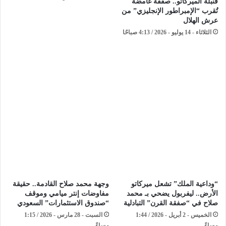
قنبلة الميركاتو.. صفقة غامضة
تُقرب “الإمبراطور الإنجليزي” من
عرش الهلال
الثلاثاء - 14 يوليو - 2026 / 4:13 صباحًا
“وداعية الملك” تشعل ميركاتو
وجهة محمد صلاح القادمة.. حقيقة
الأرض.. ليفربول يضحي بـ محمد
مفاوضات إنتر ميامي وموقف
صلاح في “صفقة القرن” التبادلية
“صندوق الاستثمارات” السعودي ​
الخميس - 2 أبريل - 2026 / 1:44
السبت - 28 مارس - 2026 / 1:15
مساءً
مساءً