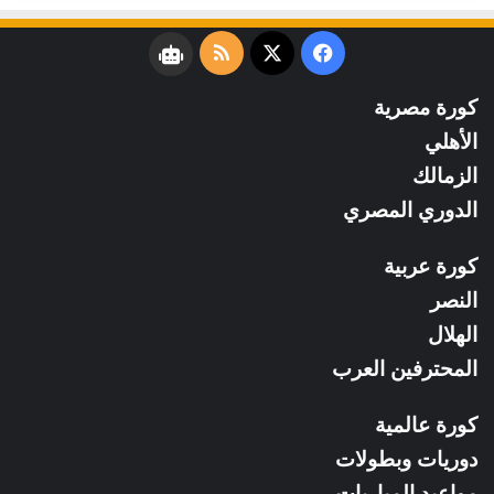
فيسبوك
‫X
ملخص
نبض
الموقع
كورة مصرية
RSS
الأهلي
الزمالك
الدوري المصري
كورة عربية
النصر
الهلال
المحترفين العرب
كورة عالمية
دوريات وبطولات
مواعيد المباريات