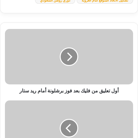
تشكيل الاتحاد المتوقع أمام العروبة
دوري روشن السعودي
أول
تعليق
من
فليك
بعد
فوز
برشلونة
أمام
ريد
ستار
أول تعليق من فليك بعد فوز برشلونة أمام ريد ستار
تشكيل
آينتراخت
فرانكفورت
المتوقع
أمام
سلافيا