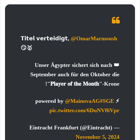
𝗧𝗶𝘁𝗲𝗹 𝘃𝗲𝗿𝘁𝗲𝗶𝗱𝗶𝗴𝘁,
@OmarMarmoush
😏🥇
👑 Unser Ägypter sichert sich nach
September auch für den Oktober die
"𝐏𝐥𝐚𝐲𝐞𝐫 𝐨𝐟 𝐭𝐡𝐞 𝐌𝐨𝐧𝐭𝐡"-Krone!
@MainovaAG
#SGE
⚡️ powered by
pic.twitter.com/6DuNVf6Vpr
— Eintracht Frankfurt (@Eintracht)
November 5, 2024