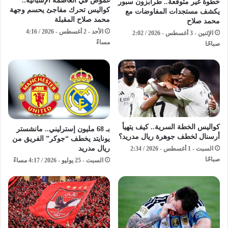
غموض في العاصمة الإسبانية..
خطوة غير متوقعة.. طرابزون سبور
كواليس تحرك مفاجئ يحسم وجهة
يكشف مستجدات المفاوضات مع
محمد صلاح المقبلة
محمد صلاح
الأحد - 2 أغسطس - 2026 / 4:16
الإثنين - 3 أغسطس - 2026 / 2:02
مساءً
صباحًا
كواليس الخطة السرية.. كيف يتهيأ
بـ 68 مليون إسترليني.. مانشستر
أرسنال لخطف جوهرة ريال مدريد؟
يونايتد يخطف “جوكر” الفريق من
ريال مدريد
السبت - 1 أغسطس - 2026 / 2:34
صباحًا
السبت - 25 يوليو - 2026 / 4:17 مساءً