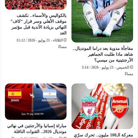
بالكواليس والأسماء.. نكشف
موقف الأهلي وسر قرار “كاف”
النهائي بزيادة الأندية قبل مؤتمر
الغد
الثلاثاء - 21 يوليو - 2026 / 11:12
مساءً
مفاجأة مدوية بعد دراما المونديال..
شاهد ماذا طلبت الجماهير
الأرجنتينية من ميسي؟
الخميس - 23 يوليو - 2026 / 3:14
مساءً
مباراة إسبانيا والأرجنتين في نهائي
مونديال 2026.. القنوات الناقلة
معركة الـ100 مليون.. تحرك سرّي