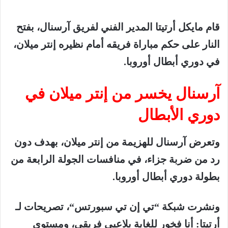
قام
مايكل
أرتيتا
المدير
الفني
لفريق
آرسنال،
بفتح
النار
على
حكم
مباراة
فريقه
أمام
نظيره
إنتر
ميلان،
في
دوري
أبطال
أوروبا
.
آرسنال
يخسر
من
إنتر
ميلان
في
دوري
الأبطال
وتعرض
آرسنال
للهزيمة
من
إنتر
ميلان،
بهدف
دون
رد
من
ضربة
جزاء،
في
منافسات
الجولة
الرابعة
من
بطولة
دوري
أبطال
أوروبا
.
ونشرت
شبكة
“
تي
إن
تي
سبورتس
“
،
تصريحات
لـ
أرتيتا
:
أنا
فخور
للغاية
بلاعبي
فريقي،
ومستوى