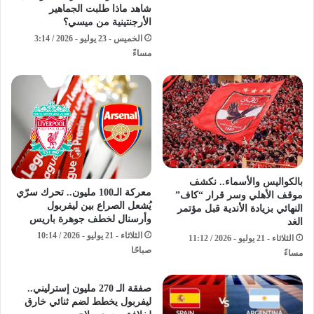
شاهد ماذا طلبت الجماهير
الأرجنتينية من ميسي؟
الخميس - 23 يوليو - 2026 / 3:14
مساءً
بالكواليس والأسماء.. نكشف
معركة الـ100 مليون.. تحرك سرّي
موقف الأهلي وسر قرار “كاف”
يُشعل الصراع بين ليفربول
النهائي بزيادة الأندية قبل مؤتمر
وأرسنال لخطف جوهرة باريس
الغد
الثلاثاء - 21 يوليو - 2026 / 10:14
الثلاثاء - 21 يوليو - 2026 / 11:12
صباحًا
مساءً
صفقة الـ 270 مليون إسترليني..
ليفربول يخطط لضم ثنائي خارق