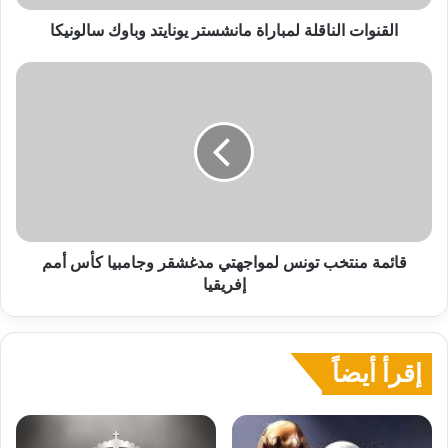
القنوات الناقلة لمباراة مانشستر يونايتد وباوك سالونيكا
قائمة
منتخب
تونس
لمواجهتي
مدغشقر
وجامبيا
كأس
أمم
إفريقيا
قائمة منتخب تونس لمواجهتي مدغشقر وجامبيا كأس أمم
إفريقيا
إقرأ أيضاً