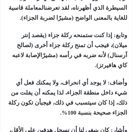
السيطرة
الذي
أظهرناه،
لقد
تعرضنا
لمعاملة
قاسية
للغاية
بالمعنى
الواضح
(
مشيرًا
لضربة
الجزاء
).
وتابع
:
إذا
كنت
ستمنحه
ركلة
جزاء
(
يقصد
إنتر
ميلان
)
،
فيجب
أن
تمنح
ركلة
جزاء
أخرى
(
لصالح
آرسنال
)
لأنه
ضربه
في
رأسه
(
مشيرًا
لإصابة
لاعبه
كاي
هافيرتز
).
وأضاف
:
لا
يوجد
أي
انحراف،
ولا
يمكنك
فعل
أي
شيء
داخل
منطقة
الجزاء،
لذا
يمكنه
أن
يفلت
من
ذلك،
إذا
كان
سيتسبب
في
ذلك،
فيجب
أن
تكون
ركلة
الجزاء
صحيحة
بنسبة
100%.
وأشار
:
كان
ينبغي
لنا
أن
نسجل
هدفين
على
الأقل،