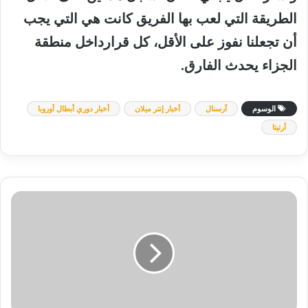
الطريقة
التي
لعب
بها
الفريق
كانت
هي
التي
يجب
أن
تجعلنا
نفوز
على
الأقل،
كل
قرار
داخل
منطقة
الجزاء
يحدث
الفارق
.
الوسوم
آرسنال
أخبار إنتر ميلان
أخبار دوري أبطال أوروبا
أرتيتا
القنوات
الناقلة
لمباراة
مانشستر
يونايتد
وباوك
سالونيكا