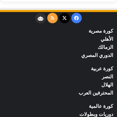
فيسبوك
‫X
ملخص
نبض
الموقع
كورة مصرية
RSS
الأهلي
الزمالك
الدوري المصري
كورة عربية
النصر
الهلال
المحترفين العرب
كورة عالمية
دوريات وبطولات