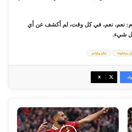
م
:
نعم،
نعم،
في
كل
وقت،
لم
أكشف
عن
أي
ل
شيء
.
ار برشلونة
نيكو ويليامز
وك
‫X
تطورات
جديدة
في
مستقبل