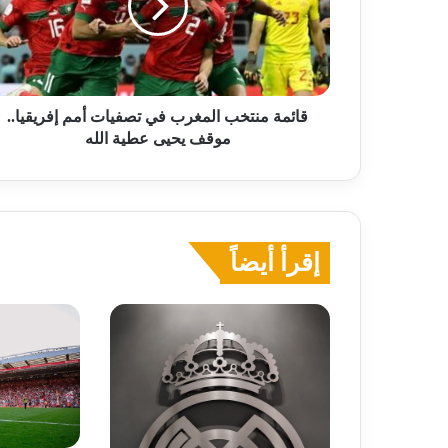
تصفيات
أمم
إفريقيا..
موقف
يحيى
عطية
قائمة منتخب المغرب في تصفيات أمم إفريقيا..
الله
موقف يحيى عطية الله
إقرأ أيضاً