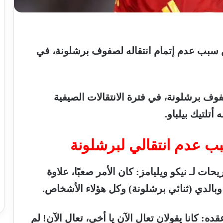
سبب
عدم
إتمام
انتقاله
لصفوف
برشلونة،
في
فوف
برشلونة،
في
فترة
الانتقالات
الصيفية
ه
أتلتيك
بيلباو
.
ب
عدم
انتقالي
لبرشلونة
يحات
لـ
نيكو
ويليامز
:
كان
الأمر
صعبًا،
علاوة
وبالدي
(
ثنائي
برشلونة
)
وكل
هؤلاء
الأشخاص
.
قده
:
كانا
يقولان
تعال
الآن
يا
أخي،
تعال
الآن
!
لم