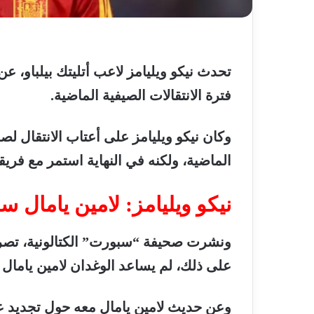
تحدث
نيكو
ويليامز
لاعب
أتليتك
بيلباو،
عن
فترة
الانتقالات
الصيفية
الماضية
.
وكان
نيكو
ويليامز
على
أعتاب
الانتقال
لص
الماضية،
ولكنه
في
النهاية
استمر
مع
فريق
نيكو
ويليامز
:
لامين
يامال
سب
ونشرت
صحيفة
“
سبورت
”
الكتالونية،
تصر
على
ذلك،
لم
يساعد
الوغدان
لامين
يامال
وعن
حديث
لامين
يامال
معه
حول
تجديد
ع