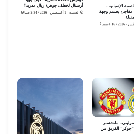
أرسنال لخطف جوهرة ريال مدريد؟
مة الإسبانية..
 مفاجئ يحسم وجهة
السبت - 1 أغسطس - 2026 / 2:34 صباحًا
قبلة
 إسترليني.. مانشستر
“جوكر” الفريق من