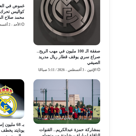
غموض في العاص
كواليس تحرك
محمد صلاح الم
الأحد - 2 أغسطس - 2026 / 4:16 مساءً
صفقة الـ 100 مليون في مهب الريح..
صراع سري يوقف قطار ريال مدريد
الصيفي
الإثنين - 3 أغسطس - 2026 / 5:11 صباحًا
بـ 68 مليون
بمشاركة حمزة عبدالكريم.. القنوات
يونايتد يخطف 
الناقلة لمباراة برشلونة وبرمنجهام