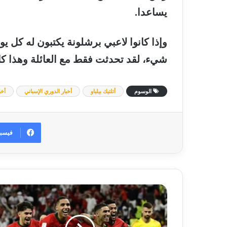
يساعدا
.
وإذا
كانوا
لاعبي
برشلونة
يكتبون
له
كل
يو
شيء،
لقد
تحدثت
فقط
مع
العائلة
وهذا
ك
الوسوم
أتلتيك بيلباو
أخبار الدوري الإسباني
أخب
فيسب
قائمة
منتخب
المغرب
في