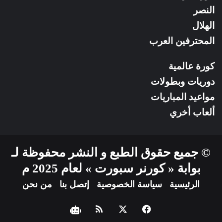
النصر
الهلال
المحترفين العرب
كورة عالمية
دوريات وبطولات
مواعيد المباريات
ألعاب أخري
© جميع حقوق الطبع و النشر محفوظة لـ
بوابة « كورنر سبورت » لعام 2025 م
الرئيسية
سياسة الخصوصية
إتصل بنا
من نحن
فيسبوك
‫X
ملخص
نبض