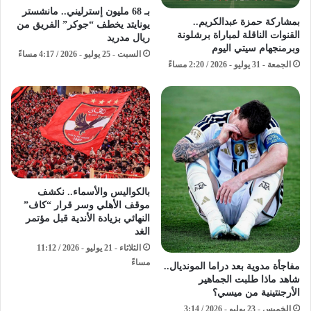
بـ 68 مليون إسترليني.. مانشستر
بمشاركة حمزة عبدالكريم..
يونايتد يخطف “جوكر” الفريق من
القنوات الناقلة لمباراة برشلونة
ريال مدريد
وبرمنجهام سيتي اليوم
السبت - 25 يوليو - 2026 / 4:17 مساءً
الجمعة - 31 يوليو - 2026 / 2:20 مساءً
بالكواليس والأسماء.. نكشف
موقف الأهلي وسر قرار “كاف”
النهائي بزيادة الأندية قبل مؤتمر
الغد
الثلاثاء - 21 يوليو - 2026 / 11:12
مساءً
مفاجأة مدوية بعد دراما المونديال..
شاهد ماذا طلبت الجماهير
الأرجنتينية من ميسي؟
الخميس - 23 يوليو - 2026 / 3:14