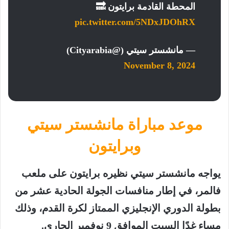
المحطة القادمة برايتون 🔜
pic.twitter.com/5NDxJDOhRX
— مانشستر سيتي (@Cityarabia)
November 8, 2024
موعد مباراة مانشستر سيتي
وبرايتون
يواجه مانشستر سيتي نظيره برايتون على ملعب
فالمر، في إطار منافسات الجولة الحادية عشر من
بطولة الدوري الإنجليزي الممتاز لكرة القدم، وذلك
مساء غدًا السبت الموافق 9 نوفمبر الجاري.