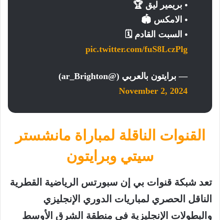
• بريمير ليق 🏆
• الامكس 🏟️
• السبت القادم 🗓️
pic.twitter.com/fuS8LczPlg
— برايتون بالعربي (@ar_Brighton)
November 2, 2024
القنوات الناقلة لمباراة مانشستر
سيتي وبرايتون
تعد شبكة قنوات بي إن سبورتس الرياضية القطرية
الناقل الحصري لمباريات الدوري الإنجليزي
والبطولات الإنجليزية في منطقة الشرق الأوسط