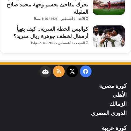
تحرك مفاجئ يحسم وجهة محمد صلاح
المقبلة
الأحد - 2 أغسطس - 2026 / 4:16 مساءً
كواليس الخطة السرية.. كيف يتهيأ
أرسنال لخطف جوهرة ريال مدريد؟
السبت - 1 أغسطس - 2026 / 2:34 صباحًا
فيسبوك
‫X
ملخص
نبض
الموقع
كورة مصرية
RSS
الأهلي
الزمالك
الدوري المصري
كورة عربية