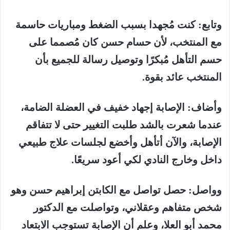
وتابع
:
كنت
مُجهدا
بسبب
الضغط
ومباريات
حاسمة
مع
المنتخب،
لأن
حسام
حسن
كان
مُصمما
على
حسم
التأهل
مُبكرًا
وتوصيل
رسالة
للجميع
بأن
المنتخب
عائد
بقوة
.
وأضاف
:
الإصابة
إجهاد
خفيف
في
العضلة
الضامة،
عندما
شعرت
بالشد
طلبت
التغيير
حتى
لا
تتفاقم
الإصابة،
والآن
أتأهل
وأخضع
لجلسات
علاج
طبيعي
داخل
وخارج
النادي
لكي
أعود
سريعًا
.
وواصل
:
حصل
تواصل
مع
الكابتن
إبراهيم
حسن
وهو
شخص
متفاهم
وعقلاني،
وتواصلت
مع
الدكتور
محمد
أبو
العلا،
وعلم
أن
الإصابة
تستوجب
الابتعاد