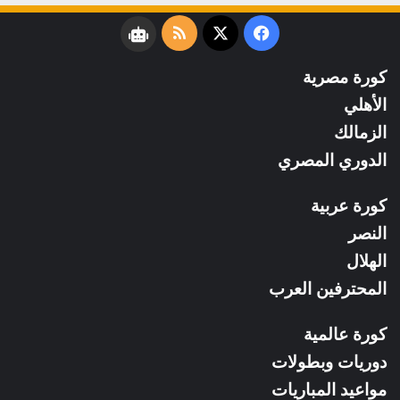
فيسبوك
‫X
ملخص
نبض
الموقع
كورة مصرية
RSS
الأهلي
الزمالك
الدوري المصري
كورة عربية
النصر
الهلال
المحترفين العرب
كورة عالمية
دوريات وبطولات
مواعيد المباريات