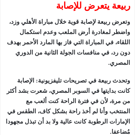
ربيعة
يتعرض
للإصابة
وتعرض
ربيعة
لإصابة
قوية
خلال
مباراة
الأهلي
وزد،
واضطر
لمغادرة
أرض
الملعب
وعدم
استكمال
اللقاء،
في
المباراة
التي
فاز
بها
المارد
الأحمر
بهدف
دون
رد،
في
منافسات
الجولة
الثانية
من
الدوري
المصري
.
وتحدث
ربيعة
في
تصريحات
تليفزيونية
:
الإصابة
كانت
بدايتها
في
السوبر
المصري،
شعرت
بشد
أكثر
من
مرة،
لأن
في
فترة
الراحة
كنت
ألعب
مع
المنتخب
وأنا
لم
أخذ
راحة
بشكل
كاف،
الطقس
في
الإمارات
الرطوبة
كانت
عالية
ولا
بد
أن
تبذل
مجهودا
مُضاعفا
.