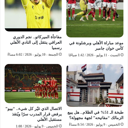
مفاجأة الميركاتو.. نجم الدوري
العراقي ينتقل إلى النادي الأهلي
موعد مباراة الأهلي وبرشلونة في
رسميا
كأس خوان جامبر
الجمعة - 10 يوليو - 2026 / 6:02 مساءً
السبت - 11 يوليو - 2026 / 1:42 صباحًا
الاتصال الذي غيّر كل شيء.. “بيبو”
طبخة الـ 51% في الظلام.. هل يبيع
يرفض قرار المدرب سرًا ويُنقذ
الزمالك “مفاتيحه” لجهة مجهولة؟
مستقبل الأهلي
الخميس - 9 يوليو - 2026 / 8:54 مساءً
الخميس - 9 يوليو - 2026 / 1:08