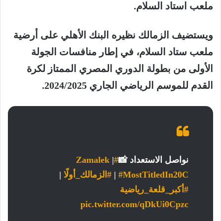
ملعب استاد السلام.
ويستضيف الزمالك نظيره البنك الأهلي على أرضية
ملعب ستاد السلام، في إطار منافسات الجولة
الأولى من بطولة الدوري المصري الممتاز لكرة
القدم للموسم الرياضي الجاري 2024/2025.
نواصل الاستعداد 📸
#Zamalek
|
#MostTitledIn20C
|
#الزمالك_أولًا
|
#أكبر_قلعة_رياضية
pic.twitter.com/qDkUi0Cpzc