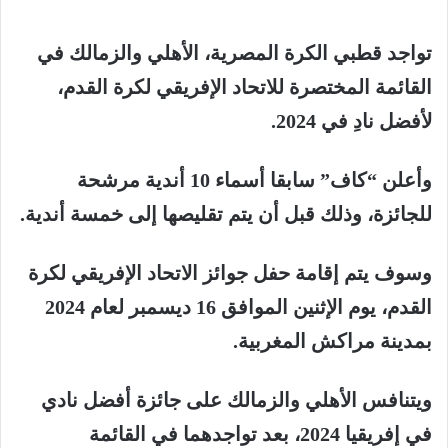
تواجد
قطبي
الكرة
المصرية،
الأهلي
و
الزمالك
في
القائمة
المختصرة
للاتحاد
الإفريقي
لكرة
القدم،
لأفضل
نادِ
في
2024.
وأعلن
“
كاف
”
سابقا
أسماء
10
أندية
مرشحة
للجائزة،
وذلك
قبل
أن
يتم
تقليصها
إلى
خمسة
أندية
.
وسوف
يتم
إقامة
حفل
جوائز
الاتحاد
الإفريقي
لكرة
القدم،
يوم
الإثنين
الموافق
16
ديسمبر
لعام
2024
بمدينة
مراكش
المغربية
.
ويتنافس
الأهلي
و
الزمالك
على
جائزة
أفضل
نادي
في
إفريقيا
2024
،
بعد
تواجدهما
في
القائمة