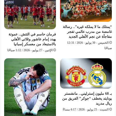
“يمتلك ما لا يملكه غيره”.. رسالة
غامضة من مدرب عالمي تفجر
فرمان حاسم في التتش.. عموتة
مفاجأة عن نجم الأهلي الجديد
يهدد إمام عاشور وثلاثي الأهلي
الخميس - 30 يوليو - 2026 / 12:31
بالاستبعاد من معسكر إسبانيا
صباحًا
الإثنين - 27 يوليو - 2026 / 1:12 صباحًا
بـ 68 مليون إسترليني.. مانشستر
يونايتد يخطف “جوكر” الفريق من
ريال مدريد
السبت - 25 يوليو - 2026 / 4:17 مساءً