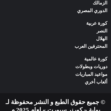
الزمالك
الدوري المصري
كورة عربية
النصر
الهلال
المحترفين العرب
كورة عالمية
دوريات وبطولات
مواعيد المباريات
ألعاب أخري
© جميع حقوق الطبع و النشر محفوظة لـ
بوابة « كورنر سبورت » لعام 2025 م