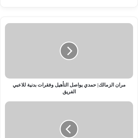
مران
الزمالك|
حمدي
يواصل
التأهيل
وفقرات
بدنية
للاعبي
الفريق
مران الزمالك| حمدي يواصل التأهيل وفقرات بدنية للاعبي
الفريق
القائمة
النهائية
لأفضل
لاعب
داخل
إفريقيا..