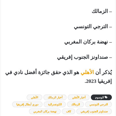
–
الزمالك
–
الترجي
التونسي
–
نهضة
بركان
المغربي
–
صنداونز
الجنوب
إفريقي
يُذكر
أن
الأهلي
هو
الذي
حقق
جائزة
أفضل
نادي
في
إفريقيا
2023.
الوسوم
أخبار الأهلي
أخبار الزمالك
الأهلي
الترجي التونسي
الزمالك
الكونفدرالية
دوري أبطال إفريقيا
صنداونز الجنوب إفريقي
كاف
نهضة بركان المغربي