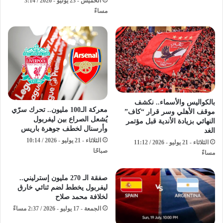
الخميس - 23 يوليو - 2026 / 3:14
مساءً
بالكواليس والأسماء.. نكشف
معركة الـ100 مليون.. تحرك سرّي
موقف الأهلي وسر قرار “كاف”
يُشعل الصراع بين ليفربول
النهائي بزيادة الأندية قبل مؤتمر
وأرسنال لخطف جوهرة باريس
الغد
الثلاثاء - 21 يوليو - 2026 / 10:14
الثلاثاء - 21 يوليو - 2026 / 11:12
صباحًا
مساءً
صفقة الـ 270 مليون إسترليني..
ليفربول يخطط لضم ثنائي خارق
لخلافة محمد صلاح
الجمعة - 17 يوليو - 2026 / 2:37 مساءً