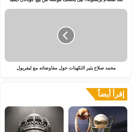
محمد
صلاح
يثير
التكهنات
حول
مفاوضاته
مع
ليفربول
محمد صلاح يثير التكهنات حول مفاوضاته مع ليفربول
إقرأ أيضاً