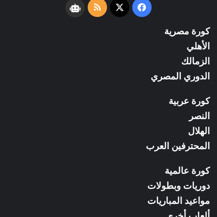
فيسبوك
‫X
ملخص
نبض
الموقع
كورة مصرية
RSS
الأهلي
الزمالك
الدوري المصري
كورة عربية
النصر
الهلال
المحترفين العرب
كورة عالمية
دوريات وبطولات
مواعيد المباريات
ألعاب أخري