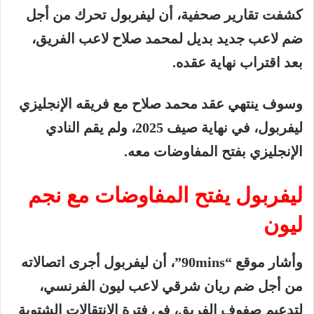
كشفت
تقارير
صحفية،
أن
ليفربول
تحرك
من
أجل
ضم
لاعب
جديد
بديل
لمحمد
صلاح
لاعب
الفريق،
بعد
اقتراب
نهاية
عقده
.
وسوف
ينتهي
عقد
محمد
صلاح
مع
فريقه
الإنجليزي
ليفربول،
في
نهاية
صيف
2025
،
ولم
يقم
النادي
الإنجليزي
بفتح
المفاوضات
معه
.
ليفربول
يفتح
المفاوضات
مع
نجم
ليون
وأشار
موقع
“90mins”
،
أن
ليفربول
أجرى
اتصالاته
من
أجل
ضم
ريان
شرقي
لاعب
ليون
الفرنسي،
لتدعيم
صفوف
الفريق،
في
فترة
الانتقالات
الشتوية