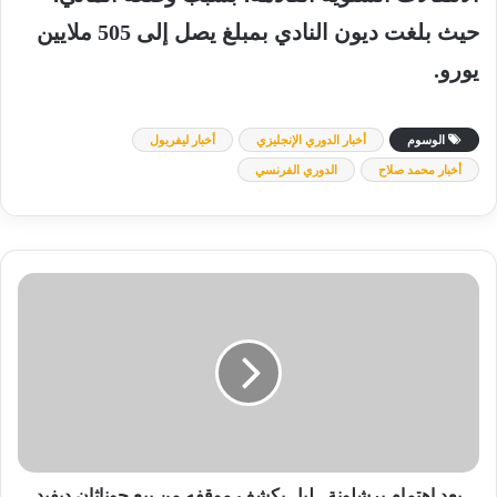
حيث
بلغت
ديون
النادي
بمبلغ
يصل
إلى
505
ملايين
يورو
.
الوسوم
أخبار الدوري الإنجليزي
أخبار ليفربول
أخبار محمد صلاح
الدوري الفرنسي
بعد
اهتمام
برشلونة..
ليل
يكشف
موقفه
من
بيع
جوناثان
ديفيد
بعد اهتمام برشلونة.. ليل يكشف موقفه من بيع جوناثان ديفيد