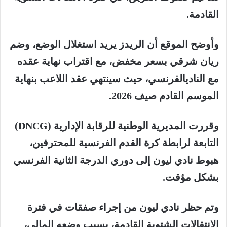
القادمة
.
وأوضح
الموقع
أن
الريدز
يريد
استغلال
الوضع،
وضم
ريان
شرقي
بسعر
مخفض،
مع
اقتراب
نهاية
عقده
مع
النادي
الفرنسي،
حيث
سينتهي
عقد
اللاعب
بنهاية
الموسم
القادم
صيف
2026.
وقررت
المديرية
الوطنية
للرقابة
الإدارية
(DNCG)
التابعة
لرابطة
كرة
القدم
الفرنسية
للمحترفين،
هبوط
نادي
ليون
إلى
دوري
الدرجة
الثانية
الفرنسي
بشكل
مؤقت
.
وتم
حظر
نادي
ليون
من
إجراء
صفقات
في
فترة
الانتقالات
الشتوية
القادمة،
بسبب
وضعه
المالي،