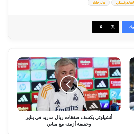
ليفاندوفسكي
هانز فليك
وك
‫X
أنشيلوتي
يكشف
صفقات
ريال
مدريد
في
يناير
وحقيقة
أزمته
مع
أنشيلوتي يكشف صفقات ريال مدريد في يناير
مبابي
وحقيقة أزمته مع مبابي