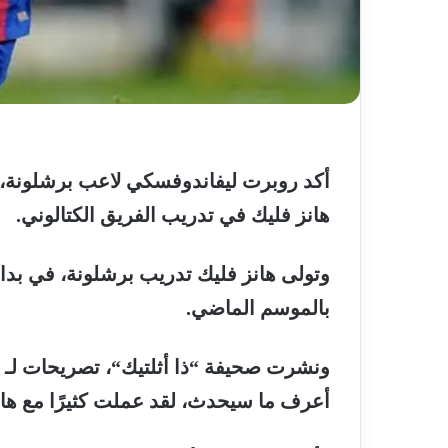
أكد
روبرت
ليفاندوفسكي
لاعب
برشلونة،
هانز
فليك
في
تدريب
الفريق الكتالوني
.
وتولى
هانز
فليك
تدريب
برشلونة،
في
بدا
بالموسم
الماضي
.
ونشرت
صحيفة
“
ذا
أثلتيك
“
،
تصريحات
لـ
أعرف
ما
سيحدث،
لقد
عملت
كثيرًا
مع
ها