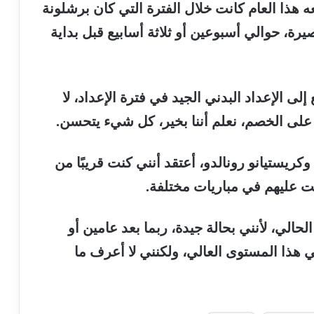
ه
هذا
العام
كانت
خلال
الفترة
التي
كان
برشلونة
يرة،
حوالي
أسبوعين
أو
ثلاثة
أسابيع
قبل
بداية
إلى
الإعداد
البدني
الجيد
في
فترة
الإعداد،
لا
على
الخصم،
نعلم
أننا
بخير،
كل
شيء
يتحسن
.
وكريستيانو
رونالدو،
أعتقد
أنني
كنت
قريبًا
من
ت
عليهم
في
مباريات
مختلفة
.
الحالي،
لأنني
بحالة
جيدة،
ربما
بعد
عامين
أو
ي
هذا
المستوى
العالي،
ولكنني
لا
أعرف
ما