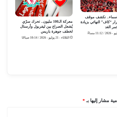
لأسماء.. نكشف موقف
معركة الـ100 مليون.. تحرك سرّي
ر “كاف” النهائي بزيادة
يُشعل الصراع بين ليفربول وأرسنال
تمر الغد
لخطف جوهرة باريس
الثلاثاء - 21 يوليو - 2026 / 10:14 صباحًا
مية مشار إليها بـ
*