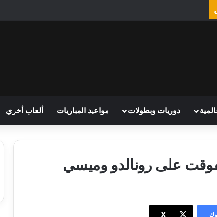
المية
دوريات وبطولات
مواعيد المباريات
ألعاب أخري
تفوقت على رونالدو وميسي
وك
‫X