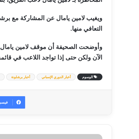
ويغيب
لامين
يامال
عن
المشاركة
مع
برشل
التعافي
منها
.
وأوضحت
الصحيفة
أن
موقف
لامين
يامال
الآن
ولكن
حتى
إذا
تواجد
اللاعب
في
قائم
الوسوم
أخبار الدوري الإسباني
أخبار برشلونة
فيسب
بيريز