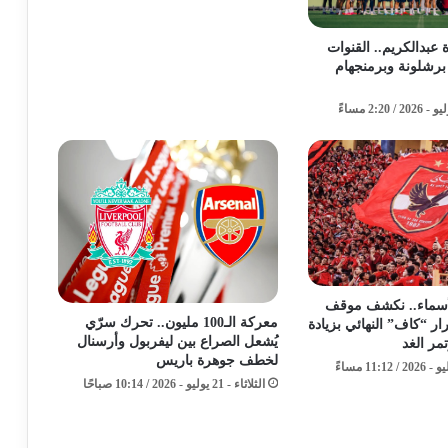
عبدالكريم.. القنوات
ة برشلونة وبرمنجهام
لأسماء.. نكشف موقف
معركة الـ100 مليون.. تحرك سرّي
ر “كاف” النهائي بزيادة
يُشعل الصراع بين ليفربول وأرسنال
تمر الغد
لخطف جوهرة باريس
الثلاثاء - 21 يوليو - 2026 / 10:14 صباحًا