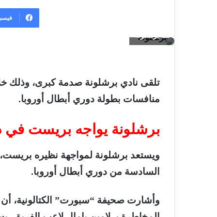
فيسب
برشلونة
تلقى
نادي
برشلونة
صدمة
كبرى،
وذلك
خل
منافسات
بطولة
دوري
أبطال
أوروبا
.
برشلونة
يواجه
بريست
في
د
ويستعد
برشلونة
لمواجهة
نظيره
بريست،
السادسة
من
دوري
أبطال
أوروبا
.
وأشارت
صحيفة
“
سبورت
”
الكتالونية،
أن
المخاطرة
بـ
لامين
يامال
لاعب
الفريق،
بس