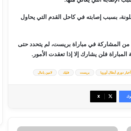
ونة،
بسبب
إصابته
في
كاحل
القدم
التي
يحاول
من
المشاركة
في
مباراة
بريست،
لم
يتحدد
حتى
ة
المباراة
فلن
يشارك
إلا
إذا
تعقدت
الأمور
.
أخبار دوري أبطال أوروبا
بريست
فليك
لامين يامال
وك
‫X
إنفراجة