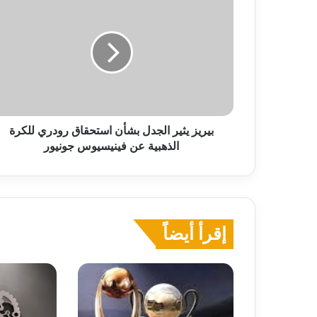
يثير
الجدل
بشأن
استحقاق
رودري
للكرة
الذهبية
عن
فينيسيوس
بيريز يثير الجدل بشأن استحقاق رودري للكرة
جونيور
الذهبية عن فينيسيوس جونيور
إقرأ أيضاً