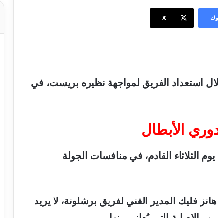
وك
‫X
ال
استعداد
الفريق
لمواجهة
نظيره
بريست،
في
وري
الأبطال
يوم
الثلاثاء
القادم،
في
منافسات
الجولة
هانز
فليك
المدير
الفني
لفريق
برشلونة،
لا
يريد
بب
الإصابة
التي
يُعاني
منها
.