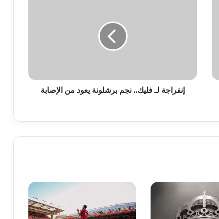
لـ
فليك..
نجم
برشلونة
يعود
من
الإصابة
إنفراجة لـ فليك.. نجم برشلونة يعود من الإصابة