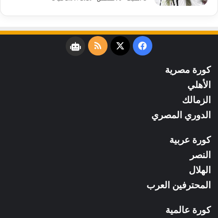
فيسبوك
‫X
ملخص
نبض
الموقع
كورة مصرية
RSS
الأهلي
الزمالك
الدوري المصري
كورة عربية
النصر
الهلال
المحترفين العرب
كورة عالمية