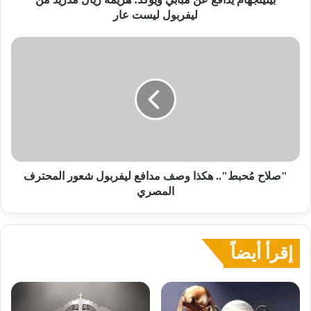
ليست
ليفربول ليست عار
عار
"صلاح
مُحبط"..
هكذا
وصف
مدافع
ليفربول
شعور
المحترف
المصري
"صلاح مُحبط".. هكذا وصف مدافع ليفربول شعور المحترف
المصري
إقرأ أيضاً