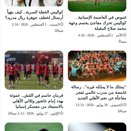
كواليس الخطة السرية.. كيف يتهيأ
غموض في العاصمة الإسبانية..
أرسنال لخطف جوهرة ريال مدريد؟
كواليس تحرك مفاجئ يحسم وجهة
السبت - 1 أغسطس - 2026 / 2:34
محمد صلاح المقبلة
صباحًا
الأحد - 2 أغسطس - 2026 / 4:16
مساءً
“يمتلك ما لا يملكه غيره”.. رسالة
غامضة من مدرب عالمي تفجر
فرمان حاسم في التتش.. عموتة
مفاجأة عن نجم الأهلي الجديد
يهدد إمام عاشور وثلاثي الأهلي
الخميس - 30 يوليو - 2026 / 12:31
بالاستبعاد من معسكر إسبانيا
صباحًا
الإثنين - 27 يوليو - 2026 / 1:12 صباحًا