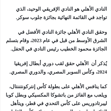
النادي
الأهلي
هو
النادي
الإفريقي
الوحيد،
الذي
تواجد
في
القائمة
النهائية
بجائزة
جلوب
سوكر
.
وحقق
النادي
الأهلي
جائزة
النادي
الأفضل
في
الشرق
الأوسط
من
قبل
في
عام
2023
،
وقام
بتسلم
الجائزة
محمود
الخطيب
رئيس
النادي
في
الحفل
.
يُذكر
أن
الأهلي
حقق
لقب
دوري
أبطال
إفريقيا
2024
،
وكأس
السوبر
المصري،
والدوري
المصري
.
كما
ينافس
الأهلي
على
بطولة
كأس
إنتركونتننتال،
ويلعب
مع
الفائز
من
باتشوكا
المكسيكي
وبطل
كوبا
ليبرتادوريس
على
كأس
التحدي
في
قطر،
ويتأهل