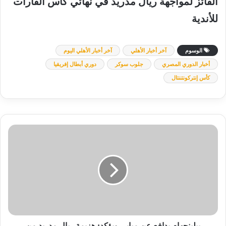
الفائز
لمواجهة
ريال
مدريد
في
نهائي
كأس
القارات
للأندية
الوسوم
آخر أخبار الأهلي
آخر أخبار الأهلي اليوم
أخبار الدوري المصري
جلوب سوكر
دوري أبطال إفريقيا
كأس إنتركونتننتال
بيلينجهام
يدافع
عن
مبابي
ويؤكد:
هزيمة
ريال
مدريد
من
ليفربول
بيلينجهام يدافع عن مبابي ويؤكد: هزيمة ريال مدريد من