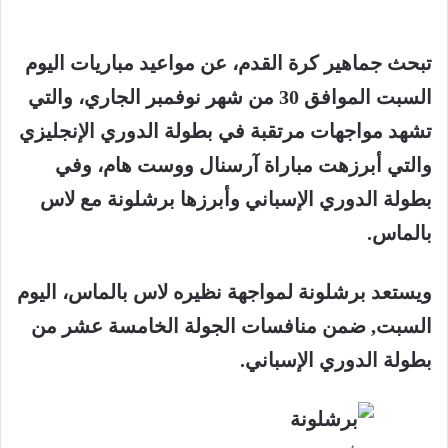
تبحث
جماهير
كرة
القدم،
عن
مواعيد
مباريات
اليوم
السبت
الموافق
30
من
شهر
نوفمبر
الجاري،
والتي
تشهد
مواجهات
مرتقبة
في
بطولة
الدوري
الإنجليزي
والتي
أبرزهت
مباراة
آرسنال
ووست
هام،
وفي
بطولة
الدوري
الإسباني
وأبرزها
برشلونة
مع
لاس
بالماس
.
ويستعد
برشلونة
لمواجهة
نظيره
لاس
بالماس،
اليوم
السبت
,
ضمن
منافسات
الجولة
الخامسة
عشر
من
بطولة
الدوري
الإسباني
.