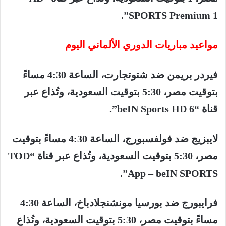
SPORTS Premium 1”.
مواعيد
مباريات
الدوري
الألماني
اليوم
فيردر
بريمن
ضد
شتوتجارت،
الساعة
4:30
مساءً
بتوقيت
مصر،
5:30
بتوقيت
السعودية،
وتُذاع
عبر
قناة
“beIN Sports HD 6”.
لايبزيج
ضد
فولفسبورج،
الساعة
4:30
مساءً
بتوقيت
مصر،
5:30
بتوقيت
السعودية،
وتُذاع
عبر
قناة
“TOD
App – beIN SPORTS”.
فرايبورج
ضد
بورسيا
مونشنجلادباخ،
الساعة
4:30
مساءً
بتوقيت
مصر،
5:30
بتوقيت
السعودية،
وتُذاع