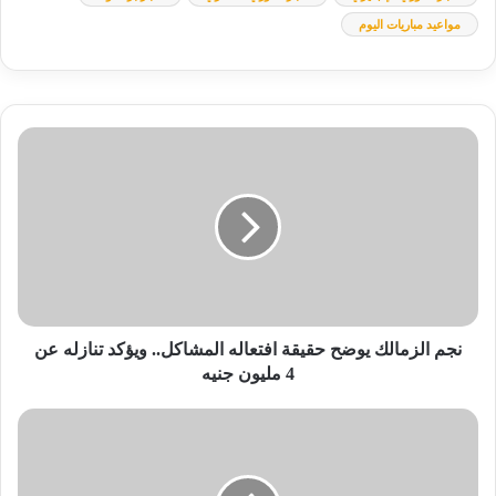
مواعيد مباريات اليوم
نجم
الزمالك
يوضح
حقيقة
افتعاله
المشاكل..
ويؤكد
تنازله
عن
4
نجم الزمالك يوضح حقيقة افتعاله المشاكل.. ويؤكد تنازله عن
مليون
4 مليون جنيه
جنيه
موعد
مباراة
برشلونة
ولاس