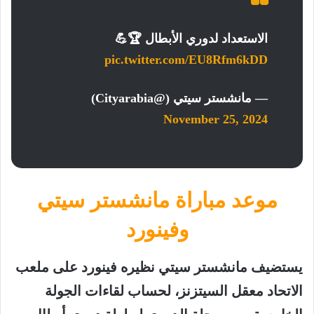
الاستعداد لدوري الأبطال 🏆💪
pic.twitter.com/EU8Rfm6kDD
— مانشستر سيتي (@Cityarabia)
November 25, 2024
موعد مباراة مانشستر سيتي
وفينورد
يستضيف مانشستر سيتي نظيره فينورد على ملعب
الاتحاد معقل السيتزنز، لحساب لقاءات الجولة