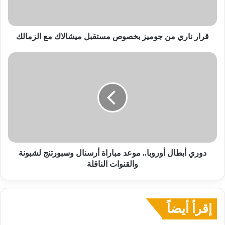
ميشالاك
مع
الزمالك
قرار ناري من جوميز بخصوص مستقبل ميشالاك مع الزمالك
دوري
أبطال
أوروبا..
موعد
مباراة
أرسنال
وسبورتنج
لشبونة
والقنوات
الناقلة
دوري أبطال أوروبا.. موعد مباراة أرسنال وسبورتنج لشبونة
والقنوات الناقلة
إقرأ أيضاً