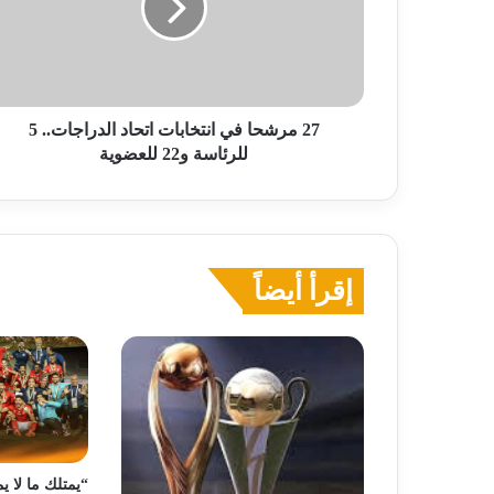
اتحاد
الدراجات..
5
للرئاسة
و22
للعضوية
27 مرشحا في انتخابات اتحاد الدراجات.. 5
للرئاسة و22 للعضوية
إقرأ أيضاً
“يمتلك ما لا ي