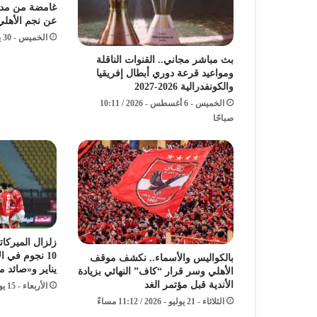
غامضة من مدر
عن نجم الأهلي
الخميس - 30 يوليو - 2026 / 12:31 صباحًا
بث مباشر مجاني.. القنوات الناقلة
ومواعيد قرعة دوري أبطال إفريقيا
والكونفدرالية 2026-2027
الخميس - 6 أغسطس - 2026 / 10:11
صباحًا
زلزال الميركاتو
10 نجوم في ا
بالكواليس والأسماء.. نكشف موقف
يناير و«صائد 
الأهلي وسر قرار “كاف” النهائي بزيادة
الأندية قبل مؤتمر الغد
الأربعاء - 15 يوليو - 2026 / 5:01 صباحًا
الثلاثاء - 21 يوليو - 2026 / 11:12 مساءً