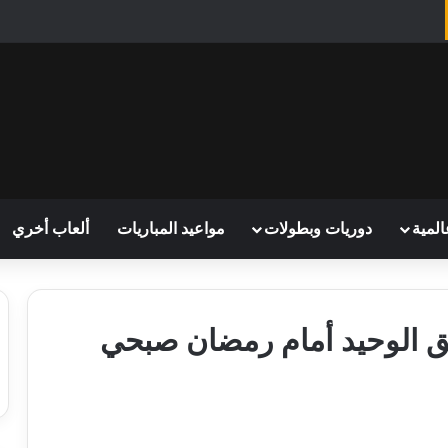
المية
دوريات وبطولات
مواعيد المباريات
ألعاب أخري
يق الوحيد أمام رمضان صبحي