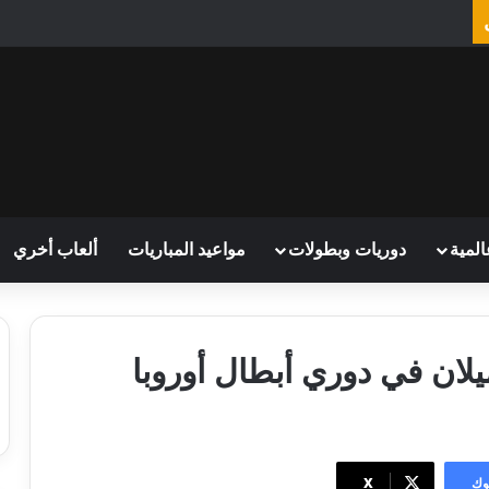
المية
دوريات وبطولات
مواعيد المباريات
ألعاب أخري
يلان في دوري أبطال أوروبا
وك
‫X