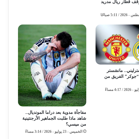
ف قطار ريال مدريد
 إسترليني.. مانشستر
“جوكر” الفريق من
مفاجأة مدوية بعد دراما المونديال..
شاهد ماذا طلبت الجماهير الأرجنتينية
من ميسي؟
الخميس - 23 يوليو - 2026 / 3:14 مساءً