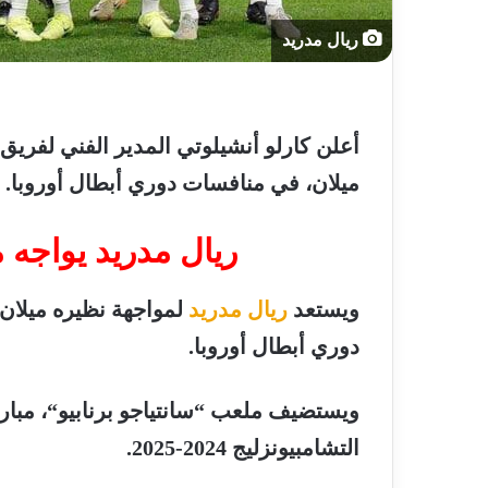
ريال مدريد
أعلن
كارلو
أنشيلوتي
المدير
الفني
لفريق
ميلان،
في
منافسات
دوري
أبطال
أوروبا
.
ريال
مدريد
يواجه
م
ويستعد
ريال
مدريد
لمواجهة
نظيره
ميلان
دوري
أبطال
أوروبا
.
ويستضيف
ملعب
“
سانتياجو
برنابيو
“
،
مبار
التشامبيونزليج
2024-2025.