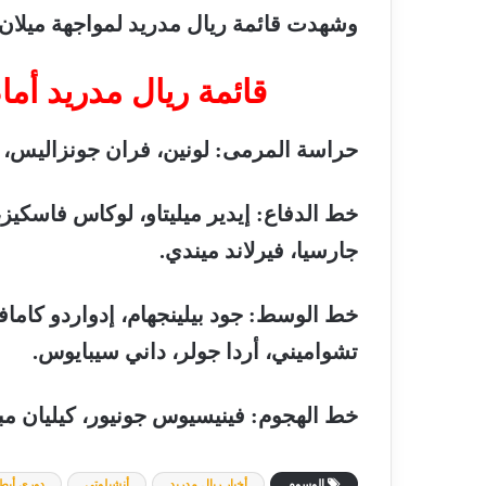
وشهدت
قائمة
ريال
مدريد
لمواجهة
ميلان،
قائمة
ريال
مدريد
أما
حراسة
المرمى
:
لونين،
فران
جونزاليس،
خط
الدفاع
:
إيدير
ميليتاو،
لوكاس
فاسكيز،
جارسيا،
فيرلاند
ميندي
.
خط
الوسط
:
جود
بيلينجهام،
إدواردو
كامافي
تشواميني،
أردا
جولر،
داني
سيبايوس
.
خط
الهجوم
:
فينيسيوس
جونيور،
كيليان
مب
الوسوم
أخبار ريال مدريد
أنشيلوتي
دوري أبطا