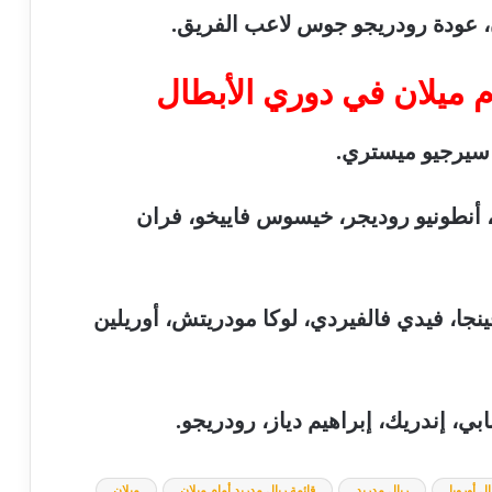
عودة
رودريجو
جوس
لاعب
الفريق
.
م
ميلان
في
دوري
الأبطال
سيرجيو
ميستري
.
أنطونيو
روديجر،
خيسوس
فاييخو،
فران
نجا،
فيدي
فالفيردي،
لوكا
مودريتش،
أوريلين
ابي،
إندريك،
إبراهيم
دياز،
رودريجو
.
ل أوروبا
ريال مدريد
قائمة ريال مدريد أمام ميلان
ميلان