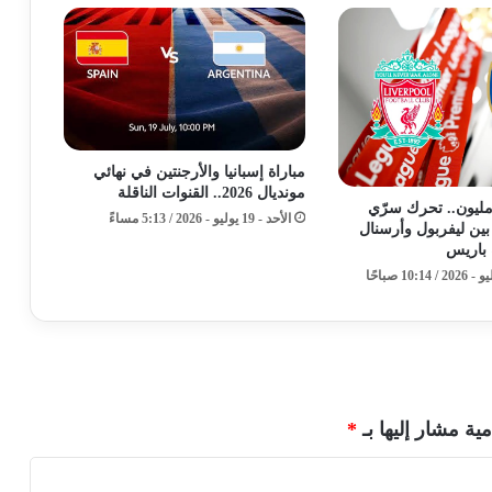
مباراة إسبانيا والأرجنتين في نهائي
مونديال 2026.. القنوات الناقلة
ركة الـ100 مليون.. تحرك سرّي
الأحد - 19 يوليو - 2026 / 5:13 مساءً
بين ليفربول وأرسنال
باريس
مية مشار إليها بـ
*